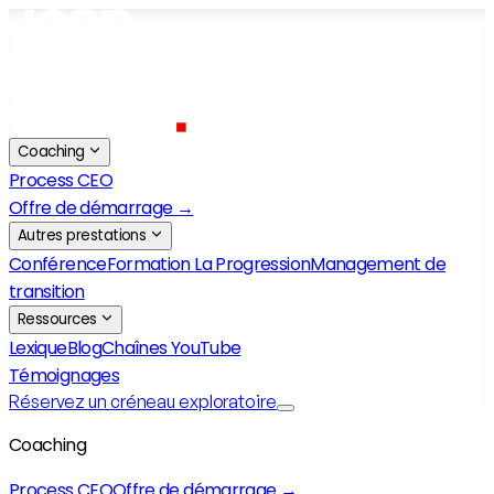
Coaching
Process CEO
Offre de démarrage →
Autres prestations
Conférence
Formation La Progression
Management de
transition
Ressources
Lexique
Blog
Chaînes YouTube
Témoignages
Réservez un créneau exploratoire
Coaching
Process CEO
Offre de démarrage →