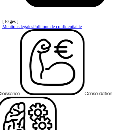
[ Pages ]
Mentions légales
Politique de confidentialité
roissance
Consolidation